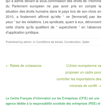
qui a admis devant la sous-commission des droits de l’Homme
du Parlement européen ne pas avoir pris en compte la
situation des droits humains dans le pays lors de son choix en
2010, a finalement affirmé qu’elle
“ ne
[fermerait]
pas les
yeux ”
sur les violations. Les syndicats, quant à eux, dénoncent
cette charte qu’ils qualifient de
“ supercherie ”
en l’absence
d’application juridique.
Published by
admin
, in
Conditions de travail
,
Construction
,
Qatar
.
Post navigation
← Relais de croissance.
L’Union européenne va
proposer un cadre pour
contrôler les importations des
minerais de conflit →
Le Centre Français d’Information sur les Entreprises (CFIE) est une
agence dédiée à la responsabilité sociétale des entreprises (RSE) et