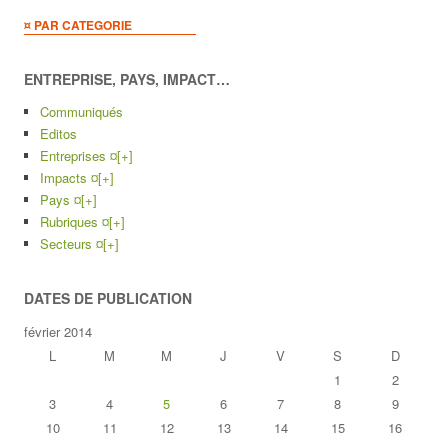
¤ PAR CATEGORIE
ENTREPRISE, PAYS, IMPACT…
Communiqués
Editos
Entreprises ¤
[+]
Impacts ¤
[+]
Pays ¤
[+]
Rubriques ¤
[+]
Secteurs ¤
[+]
DATES DE PUBLICATION
février 2014
L
M
M
J
V
S
D
1
2
3
4
5
6
7
8
9
10
11
12
13
14
15
16