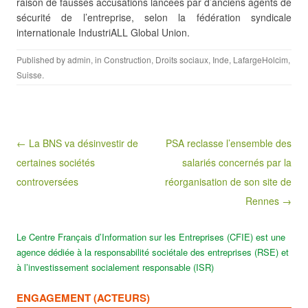
raison de fausses accusations lancées par d’anciens agents de
sécurité de l’entreprise, selon la fédération syndicale
internationale IndustriALL Global Union.
Published by
admin
, in
Construction
,
Droits sociaux
,
Inde
,
LafargeHolcim
,
Suisse
.
Post navigation
← La BNS va désinvestir de
PSA reclasse l’ensemble des
certaines sociétés
salariés concernés par la
controversées
réorganisation de son site de
Rennes →
Le Centre Français d’Information sur les Entreprises (CFIE) est une
agence dédiée à la responsabilité sociétale des entreprises (RSE) et
à l’investissement socialement responsable (ISR)
ENGAGEMENT (ACTEURS)