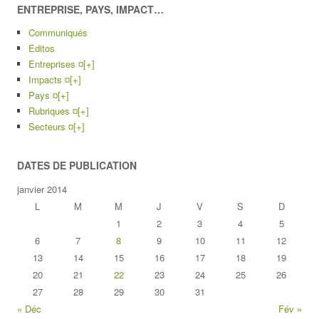
ENTREPRISE, PAYS, IMPACT…
Communiqués
Editos
Entreprises ¤
[+]
Impacts ¤
[+]
Pays ¤
[+]
Rubriques ¤
[+]
Secteurs ¤
[+]
DATES DE PUBLICATION
janvier 2014
L
M
M
J
V
S
D
1
2
3
4
5
6
7
8
9
10
11
12
13
14
15
16
17
18
19
20
21
22
23
24
25
26
27
28
29
30
31
« Déc
Fév »