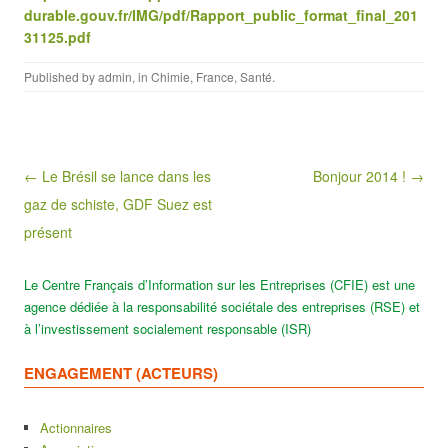
durable.gouv.fr/IMG/pdf/Rapport_public_format_final_201
31125.pdf
Published by
admin
, in
Chimie
,
France
,
Santé
.
Post navigation
← Le Brésil se lance dans les
Bonjour 2014 ! →
gaz de schiste, GDF Suez est
présent
Le Centre Français d’Information sur les Entreprises (CFIE) est une
agence dédiée à la responsabilité sociétale des entreprises (RSE) et
à l’investissement socialement responsable (ISR)
ENGAGEMENT (ACTEURS)
Actionnaires