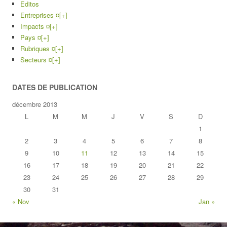
Editos
Entreprises ¤
[+]
Impacts ¤
[+]
Pays ¤
[+]
Rubriques ¤
[+]
Secteurs ¤
[+]
DATES DE PUBLICATION
décembre 2013
L
M
M
J
V
S
D
1
2
3
4
5
6
7
8
9
10
11
12
13
14
15
16
17
18
19
20
21
22
23
24
25
26
27
28
29
30
31
« Nov
Jan »