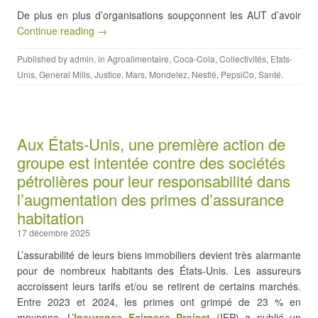
De plus en plus d’organisations soupçonnent les AUT d’avoir
Continue reading →
Published by
admin
, in
Agroalimentaire
,
Coca-Cola
,
Collectivités
,
Etats-
Unis
,
General Mills
,
Justice
,
Mars
,
Mondelez
,
Nestlé
,
PepsiCo
,
Santé
.
Aux États-Unis, une première action de
groupe est intentée contre des sociétés
pétrolières pour leur responsabilité dans
l’augmentation des primes d’assurance
habitation
17 décembre 2025
L’assurabilité de leurs biens immobiliers devient très alarmante
pour de nombreux habitants des États-Unis. Les assureurs
accroissent leurs tarifs et/ou se retirent de certains marchés.
Entre 2023 et 2024, les primes ont grimpé de 23 % en
moyenne. L’
Insurance Fairness Project
(IFP) a publié un