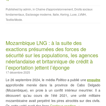
Published by
admin
, in
Chaîne d'approvisionnement
,
Droits sociaux
fondamentaux
,
Esclavage moderne
,
Italie
,
Kering
,
Luxe
,
LVMH
,
Textile/Mode
.
Mozambique LNG : à la suite des
exactions présumées des forces de
sécurité sur les populations, les agences
néerlandaise et britannique de crédit à
l’exportation jettent l’éponge
17 décembre 2025
Le 26 septembre 2024, le média
Politico
a publié une
enquête
approfondie menée dans la province de Cabo Delgado
(Mozambique), en proie à un conflit intérieur meurtrier. Il a
découvert qu’au cours de l’été 2021, une unité militaire
mozambicaine avait perpétré les pires atrocités sur des civils.
Or, cette unité avait des liens
Continue reading →