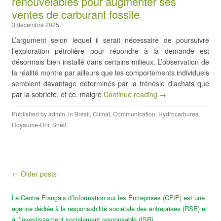
renouvelables pour augmenter ses
ventes de carburant fossile
3 décembre 2025
L’argument selon lequel il serait nécessaire de poursuivre
l’exploration pétrolière pour répondre à la demande est
désormais bien installé dans certains milieux. L’observation de
la réalité montre par ailleurs que les comportements individuels
semblent davantage déterminés par la frénésie d’achats que
par la sobriété, et ce, malgré
Continue reading →
Published by
admin
, in
Brésil
,
Climat
,
Communication
,
Hydrocarbures
,
Royaume-Uni
,
Shell
.
Post navigation
← Older posts
Le Centre Français d’Information sur les Entreprises (CFIE) est une
agence dédiée à la responsabilité sociétale des entreprises (RSE) et
à l’investissement socialement responsable (ISR)