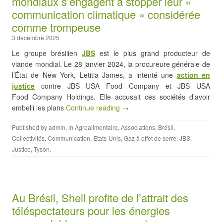
mondiaux s’engagent à stopper leur «
communication climatique » considérée
comme trompeuse
3 décembre 2025
Le groupe brésilien
JBS
est le plus grand producteur de
viande mondial. Le 28 janvier 2024, la procureure générale de
l’État de New York, Letitia James, a intenté une
action en
justice
contre JBS USA Food Company et JBS USA
Food Company Holdings. Elle accusait ces sociétés d’avoir
embelli les plans
Continue reading →
Published by
admin
, in
Agroalimentaire
,
Associations
,
Brésil
,
Collectivités
,
Communication
,
Etats-Unis
,
Gaz à effet de serre
,
JBS
,
Justice
,
Tyson
.
Au Brésil, Shell profite de l’attrait des
téléspectateurs pour les énergies