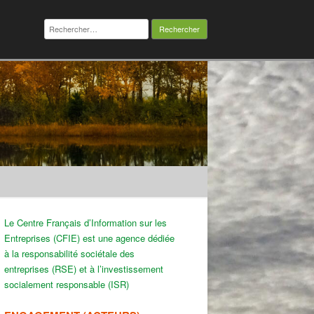
Rechercher :
Le Centre Français d’Information sur les
Entreprises (CFIE) est une agence dédiée
à la responsabilité sociétale des
entreprises (RSE) et à l’investissement
socialement responsable (ISR)