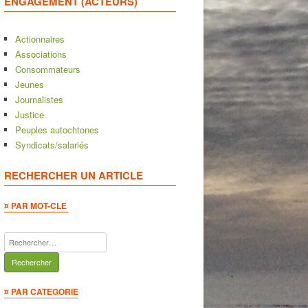
ENGAGEMENT (ACTEURS)
Actionnaires
Associations
Consommateurs
Jeunes
Journalistes
Justice
Peuples autochtones
Syndicats/salariés
RECHERCHER UN ARTICLE
¤ PAR MOT-CLE
Rechercher :
¤ PAR CATEGORIE