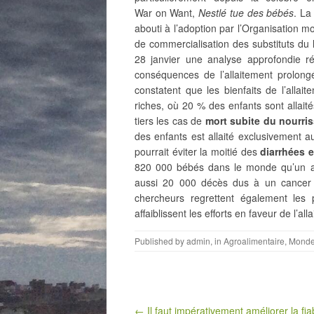
War on Want,
Nestlé tue des bébés
. La
abouti à l’adoption par l’Organisation 
de commercialisation des substituts du 
28 janvier une analyse approfondie r
conséquences de l’allaitement prolongé
constatent que les bienfaits de l’alla
riches, où 20 % des enfants sont allaités
tiers les cas de
mort subite du nourri
des enfants est allaité exclusivement a
pourrait éviter la moitié des
diarrhées e
820 000 bébés dans le monde qu’un al
aussi 20 000 décès dus à un cancer d
chercheurs regrettent également les pu
affaiblissent les efforts en faveur de l’al
Published by
admin
, in
Agroalimentaire
,
Mond
Post navigation
← Il faut impérativement améliorer la fiab