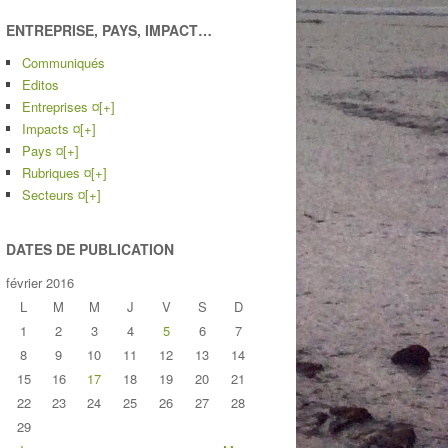
ENTREPRISE, PAYS, IMPACT…
Communiqués
Editos
Entreprises ¤
[+]
Impacts ¤
[+]
Pays ¤
[+]
Rubriques ¤
[+]
Secteurs ¤
[+]
DATES DE PUBLICATION
février 2016
L
M
M
J
V
S
D
1
2
3
4
5
6
7
8
9
10
11
12
13
14
15
16
17
18
19
20
21
22
23
24
25
26
27
28
29