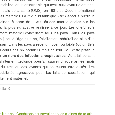
 mobilisation internationale qui avait suivi avait notamment
mondiale de la santé (OMS), en 1981, du Code international
lait maternel. La revue britannique
The Lancet
a publié le
éalisée à partir de 1 300 études
internationales sur les
, la plus exhaustive réalisée à ce jour. Les chercheurs
itement maternel concernent tous les pays. Dans les pays
 jusqu’à l’âge d’un an, l’allaitement réduirait de plus d’un
sson
. Dans les pays à revenu moyen ou faible (où un tiers
u cours des six premiers mois de leur vie), cette pratique
t un tiers des infections respiratoires
. Au total, ce sont
laitement prolongé pourrait sauver chaque année, mais
u sein ou des ovaires qui pourraient être évités. Les
blicités agressives pour les laits de substitution, qui
laitement maternel.
e
,
Santé
.
ilité des
Conditions de travail dans les ateliers de textile :