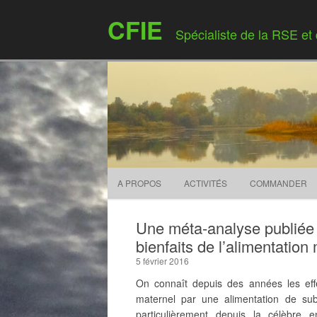
CFIE
Spécialiste de la RSE et
A PROPOS
ACTIVITÉS
COMMANDER
Une méta-analyse publiée 
bienfaits de l’alimentation
5 février 2016
On connaît depuis des années les effe
maternel par une alimentation de sub
particulièrement depuis la célèbre e