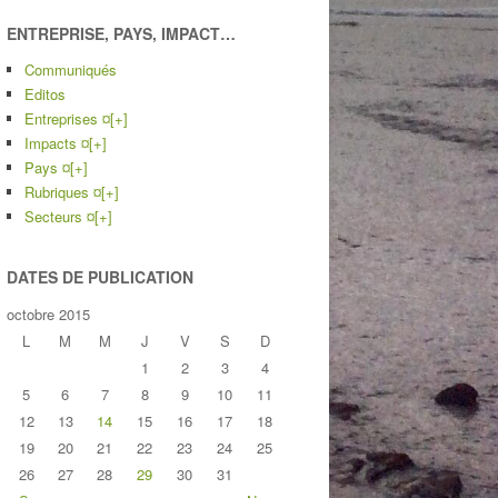
ENTREPRISE, PAYS, IMPACT…
Communiqués
Editos
Entreprises ¤
[+]
Impacts ¤
[+]
Pays ¤
[+]
Rubriques ¤
[+]
Secteurs ¤
[+]
DATES DE PUBLICATION
octobre 2015
L
M
M
J
V
S
D
1
2
3
4
5
6
7
8
9
10
11
12
13
14
15
16
17
18
19
20
21
22
23
24
25
26
27
28
29
30
31