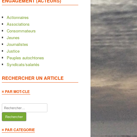
ENGAGEMENT (ACTEURS)
Actionnaires
Associations
Consommateurs
Jeunes
Journalistes
Justice
Peuples autochtones
Syndicats/salariés
RECHERCHER UN ARTICLE
¤ PAR MOT-CLE
Rechercher :
¤ PAR CATEGORIE