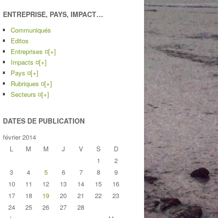
ENTREPRISE, PAYS, IMPACT…
Communiqués
Editos
Entreprises ¤
[+]
Impacts ¤
[+]
Pays ¤
[+]
Rubriques ¤
[+]
Secteurs ¤
[+]
DATES DE PUBLICATION
février 2014
L
M
M
J
V
S
D
1
2
3
4
5
6
7
8
9
10
11
12
13
14
15
16
17
18
19
20
21
22
23
24
25
26
27
28