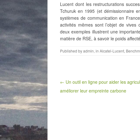
Lucent dont les restructurations succe
Tchuruk
en 1995 (et démissionnaire en 
systèmes de communication en France.
activités mêmes sont l’objet de vive
deux exemples illustrent une important
matière de RSE, à savoir le poids affect
Published by
admin
, in
Alcatel-Lucent
,
Benchma
Post navigation
← Un outil en ligne pour aider les agricu
améliorer leur empreinte carbone