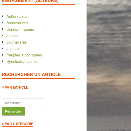
ENGAGEMENT (ACTEURS)
Actionnaires
Associations
Consommateurs
Jeunes
Journalistes
Justice
Peuples autochtones
Syndicats/salariés
RECHERCHER UN ARTICLE
¤ PAR MOT-CLE
Rechercher :
¤ PAR CATEGORIE