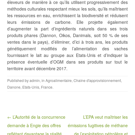
éleveurs de manière à ce qu’ils utilisent
progressivement des
méthodes culturales respectant mieux les sols, qu’ils maîtrisent
les ressources en eau, enrichissent la biodiversité et réduisent
leurs émissions de carbone. Elle projette également
d’augmenter la part d’ingrédients naturels dans ses trois
produits phares (Dannon, Oikos, Danimals, soit 50 % de ses
ventes dans le pays), d’éliminer, d’ici à trois ans, les produits
génétiquement modifiés de l’alimentation des vaches
fournissant le lait au groupe aux Etats-Unis et d’indiquer la
présence éventuelle d’OGM dans ses produits sur tout le
territoire avant décembre 2017.
Published by
admin
, in
Agroalimentaire
,
Chaîne d'approvisionnement
,
Danone
,
Etats-Unis
,
France
.
Post navigation
← L’Autorité de la concurrence
L’EPA veut maîtriser les
demande à Engie des offres
émissions fugitives de méthane
reflétant davantage la réalité
de l’exploitation pétrolière et