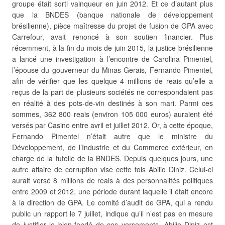
groupe était sorti vainqueur en juin 2012. Et ce
d’autant plus
que la BNDES (banque nationale de développement
brésilienne), pièce maîtresse du projet de fusion de GPA avec
Carrefour, avait renoncé à son soutien financier. Plus
récemment, à la fin du mois de juin 2015, la justice brésilienne
a lancé une investigation à l’encontre de Carolina Pimentel,
l’épouse du gouverneur du Minas Gerais, Fernando Pimentel,
afin de vérifier que les quelque 4 millions de reais qu’elle a
reçus de la part de plusieurs sociétés ne correspondaient pas
en réalité à des pots-de-vin destinés à son mari. Parmi ces
sommes, 362 800 reais (environ 105 000 euros) auraient été
versés par Casino entre avril et juillet 2012. Or, à cette époque,
Fernando Pimentel n’était autre que le ministre du
Développement, de l’Industrie et du Commerce extérieur, en
charge de la tutelle de la BNDES. Depuis quelques jours, une
autre affaire de corruption vise cette fois Abilio Diniz. Celui-ci
aurait versé 8 millions de reais à des personnalités politiques
entre 2009 et 2012, une période durant laquelle il était encore
à la direction de GPA. Le comité d’audit de GPA, qui a rendu
public un rapport le 7 juillet, indique qu’il n’est pas en mesure
de justifier le bien-fondé de ces versements. Abilio Diniz est