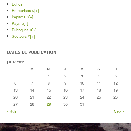
Editos
Entreprises ¤
[+]
Impacts ¤
[+]
Pays ¤
[+]
Rubriques ¤
[+]
Secteurs ¤
[+]
DATES DE PUBLICATION
juillet 2015
L
M
M
J
V
S
D
1
2
3
4
5
6
7
8
9
10
11
12
13
14
15
16
17
18
19
20
21
22
23
24
25
26
27
28
29
30
31
« Juin
Sep »