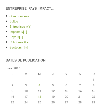
ENTREPRISE, PAYS, IMPACT…
Communiqués
Editos
Entreprises ¤
[+]
Impacts ¤
[+]
Pays ¤
[+]
Rubriques ¤
[+]
Secteurs ¤
[+]
DATES DE PUBLICATION
mars 2015
L
M
M
J
V
S
D
1
2
3
4
5
6
7
8
9
10
11
12
13
14
15
16
17
18
19
20
21
22
23
24
25
26
27
28
29