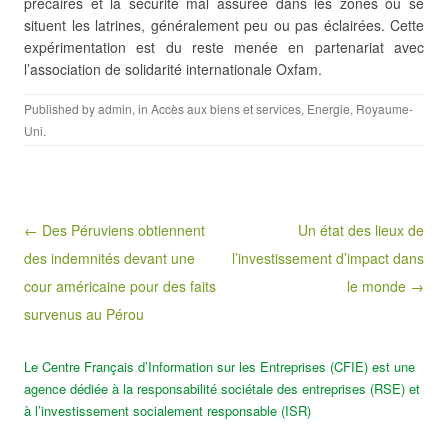
précaires et la sécurité mal assurée dans les zones où se
situent les latrines, généralement peu ou pas éclairées. Cette
expérimentation est du reste menée en partenariat avec
l’association de solidarité internationale Oxfam.
Published by
admin
, in
Accès aux biens et services
,
Energie
,
Royaume-
Uni
.
Post navigation
← Des Péruviens obtiennent
Un état des lieux de
des indemnités devant une
l’investissement d’impact dans
cour américaine pour des faits
le monde →
survenus au Pérou
Le Centre Français d’Information sur les Entreprises (CFIE) est une
agence dédiée à la responsabilité sociétale des entreprises (RSE) et
à l’investissement socialement responsable (ISR)