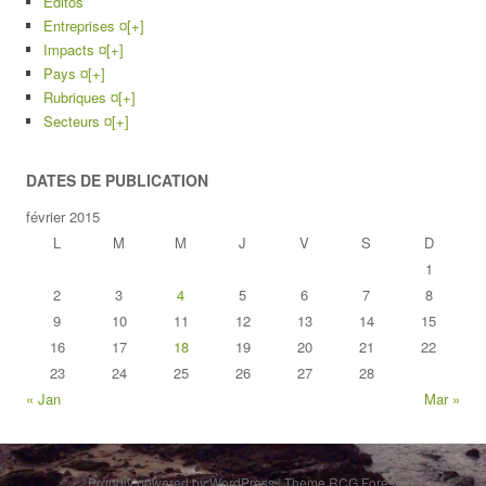
Editos
Entreprises ¤
[+]
Impacts ¤
[+]
Pays ¤
[+]
Rubriques ¤
[+]
Secteurs ¤
[+]
DATES DE PUBLICATION
février 2015
L
M
M
J
V
S
D
1
2
3
4
5
6
7
8
9
10
11
12
13
14
15
16
17
18
19
20
21
22
23
24
25
26
27
28
« Jan
Mar »
Proudly powered by WordPress
|
Theme RCG Forest