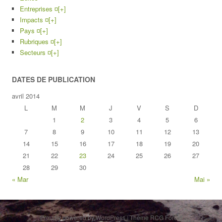
Entreprises ¤
[+]
Impacts ¤
[+]
Pays ¤
[+]
Rubriques ¤
[+]
Secteurs ¤
[+]
DATES DE PUBLICATION
avril 2014
L
M
M
J
V
S
D
1
2
3
4
5
6
7
8
9
10
11
12
13
14
15
16
17
18
19
20
21
22
23
24
25
26
27
28
29
30
« Mar
Mai »
Proudly powered by WordPress
|
Theme RCG Forest