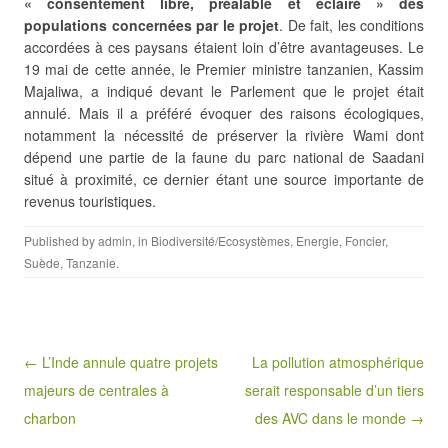
« consentement libre, préalable et éclairé » des
populations concernées par le projet
. De fait, les conditions
accordées à ces paysans étaient loin d’être avantageuses. Le
19 mai de cette année, le Premier ministre tanzanien, Kassim
Majaliwa, a indiqué devant le Parlement que le projet était
annulé. Mais il a préféré évoquer des raisons écologiques,
notamment la nécessité de préserver la rivière Wami dont
dépend une partie de la faune du parc national de Saadani
situé à proximité, ce dernier étant une source importante de
revenus touristiques.
Published by
admin
, in
Biodiversité/Ecosystèmes
,
Energie
,
Foncier
,
Suède
,
Tanzanie
.
Post navigation
← L’Inde annule quatre projets
La pollution atmosphérique
majeurs de centrales à
serait responsable d’un tiers
charbon
des AVC dans le monde →