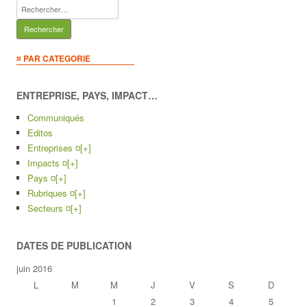
Rechercher :
¤ PAR CATEGORIE
ENTREPRISE, PAYS, IMPACT…
Communiqués
Editos
Entreprises ¤
[+]
Impacts ¤
[+]
Pays ¤
[+]
Rubriques ¤
[+]
Secteurs ¤
[+]
DATES DE PUBLICATION
juin 2016
L
M
M
J
V
S
D
1
2
3
4
5