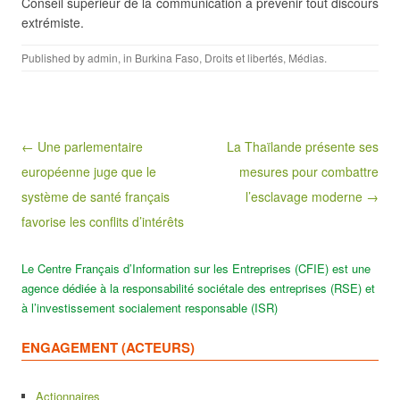
Conseil supérieur de la communication à prévenir tout discours
extrémiste.
Published by
admin
, in
Burkina Faso
,
Droits et libertés
,
Médias
.
Post navigation
← Une parlementaire
La Thaïlande présente ses
européenne juge que le
mesures pour combattre
système de santé français
l’esclavage moderne →
favorise les conflits d’intérêts
Le Centre Français d’Information sur les Entreprises (CFIE) est une
agence dédiée à la responsabilité sociétale des entreprises (RSE) et
à l’investissement socialement responsable (ISR)
ENGAGEMENT (ACTEURS)
Actionnaires