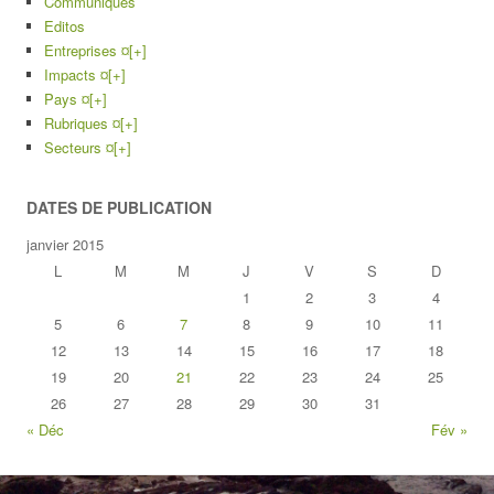
Communiqués
Editos
Entreprises ¤
[+]
Impacts ¤
[+]
Pays ¤
[+]
Rubriques ¤
[+]
Secteurs ¤
[+]
DATES DE PUBLICATION
janvier 2015
L
M
M
J
V
S
D
1
2
3
4
5
6
7
8
9
10
11
12
13
14
15
16
17
18
19
20
21
22
23
24
25
26
27
28
29
30
31
« Déc
Fév »