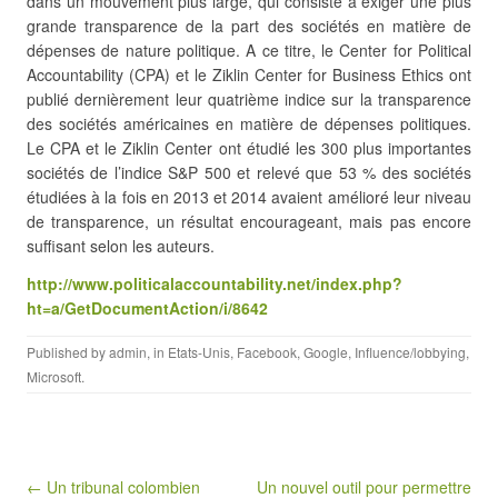
dans un mouvement plus large, qui consiste à exiger une plus
grande transparence de la part des sociétés en matière de
dépenses de nature politique. A ce titre, le Center for Political
Accountability (CPA) et le Ziklin Center for Business Ethics ont
publié dernièrement leur quatrième indice sur la transparence
des sociétés américaines en matière de dépenses politiques.
Le CPA et le Ziklin Center ont étudié les 300 plus importantes
sociétés de l’indice S&P 500 et relevé que 53 % des sociétés
étudiées à la fois en 2013 et 2014 avaient amélioré leur niveau
de transparence, un résultat encourageant, mais pas encore
suffisant selon les auteurs.
http://www.politicalaccountability.net/index.php?
ht=a/GetDocumentAction/i/8642
Published by
admin
, in
Etats-Unis
,
Facebook
,
Google
,
Influence/lobbying
,
Microsoft
.
Post navigation
← Un tribunal colombien
Un nouvel outil pour permettre