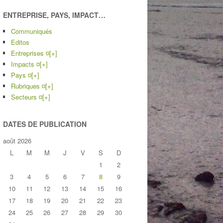
ENTREPRISE, PAYS, IMPACT…
Communiqués
Editos
Entreprises ¤
[+]
Impacts ¤
[+]
Pays ¤
[+]
Rubriques ¤
[+]
Secteurs ¤
[+]
DATES DE PUBLICATION
août 2026
L
M
M
J
V
S
D
1
2
3
4
5
6
7
8
9
10
11
12
13
14
15
16
17
18
19
20
21
22
23
24
25
26
27
28
29
30