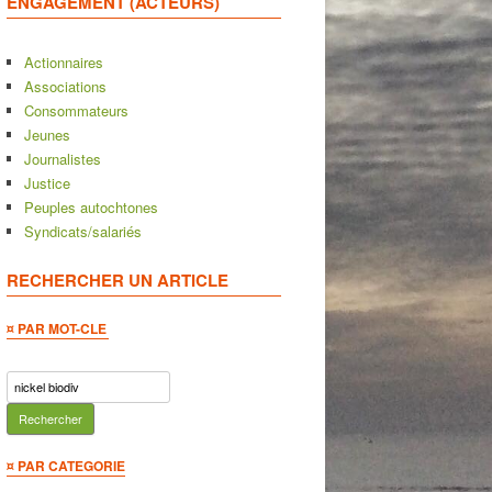
ENGAGEMENT (ACTEURS)
Actionnaires
Associations
Consommateurs
Jeunes
Journalistes
Justice
Peuples autochtones
Syndicats/salariés
RECHERCHER UN ARTICLE
¤ PAR MOT-CLE
Rechercher :
¤ PAR CATEGORIE