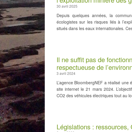
30 avril 2025
Depuis quelques années, la communaut
écologistes sur les risques liés à l’ex
situés dans les eaux internationales. Ce
Il ne suffit pas de fonctionn
respectueuse de l’environ
3 avril 2024
L’agence BloombergNEF a réalisé une étu
site internet le 21 mars 2024. L’object
CO2 des véhicules électriques tout au lo
Législations : ressources, 