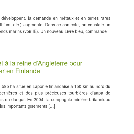
 développent, la demande en métaux et en terres rares
r, lithium, etc.) augmente. Dans ce contexte, on constate un
s fonds marins (voir IE). Un nouveau Livre bleu, commandé
l à la reine d’Angleterre pour
ier en Finlande
6 595 ha situé en Laponie finlandaise à 150 km au nord du
s dernières et des plus précieuses tourbières d’aapa de
èces en danger. En 2004, la compagnie minière britannique
plus importants gisements […]